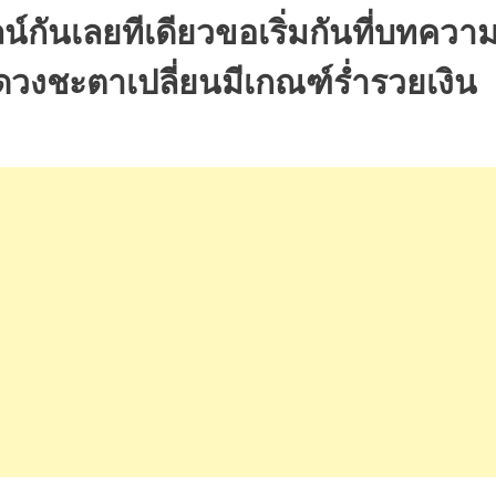
กันเลยทีเดียว
ขอเริ่มกันที่บทควา
่ดวงชะตาเปลี่ยนมีเกณฑ์ร่ำรวยเงิน