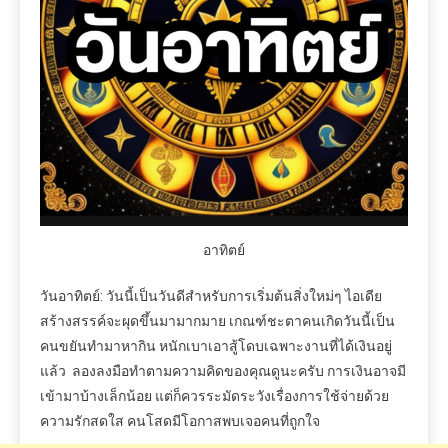
อาทิตย์
วันอาทิตย์: วันนี้เป็นวันดีสำหรับการเริ่มต้นสิ่งใหม่ๆ ไอเดีย
สร้างสรรค์จะผุดขึ้นมามากมาย เกณฑ์ชะตาคนเกิดวันนี้เป็น
คนขยันทำมาหากิน หนักเบาเอาสู้โดบเฉพาะงานที่ได้เงินอยู่
แล้ว ลองลงมือทำตามความคิดของคุณดูนะครับ การเงินอาจมี
เข้ามาบ้างเล็กน้อย แต่ก็ควรระมัดระวังเรื่องการใช้จ่ายด้วย
ความรักสดใส คนโสดมีโอกาสพบเจอคนที่ถูกใจ