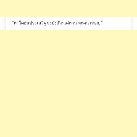
“
พรใดอันประเสริฐ
จงบังเกิดแด่ท่าน
ทุกคน
เทอญ
”