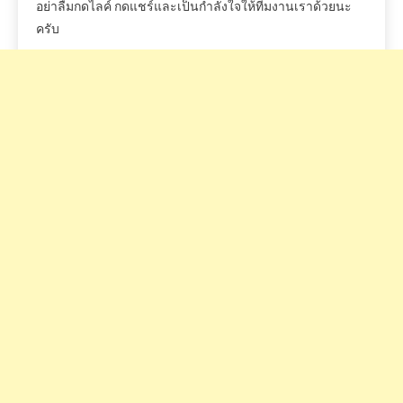
อย่าลืมกดไลค์
กดแชร์และเป็นกำลังใจให้ทีมงานเราด้วยนะ
ครับ