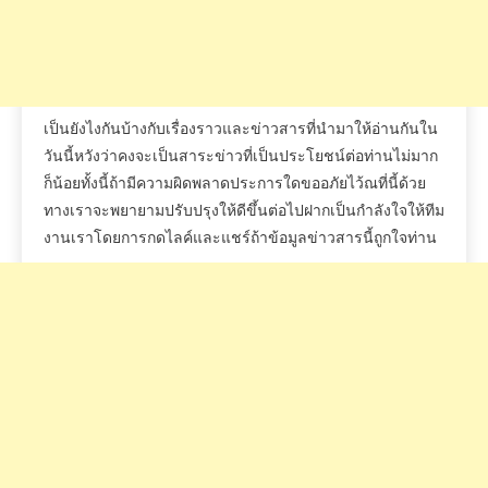
เป็นยังไงกันบ้างกับเรื่องราวและข่าวสารที่นำมาให้อ่านกันใน
วันนี้หวังว่า
คงจะเป็นสาระข่าวที่เป็นประโยชน์ต่อท่านไม่มาก
ก็น้อย
ทั้งนี้ถ้ามีความผิดพลาดประการใดขออภัยไว้
ณ
ที่นี้ด้วย
ทางเราจะพยายามปรับปรุงให้ดีขึ้นต่อไป
ฝากเป็นกำลังใจให้ทีม
งานเราโดยการกด
ไลค์และแชร์
ถ้าข้อมูลข่าวสารนี้ถูกใจท่าน