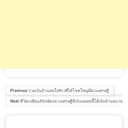
Previous:
รวยเงินล้านสมใจ4ราศีได้โชคใหญ่มีดวงเศรษฐี
Next:
ชีวิตเปลี่ยน4นักษัตรดวงเศรษฐีมีเงินปลดหนี้ได้เงินล้านสบายไป