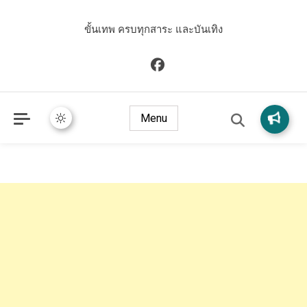
ขั้นเทพ ครบทุกสาระ และบันเทิง
Menu