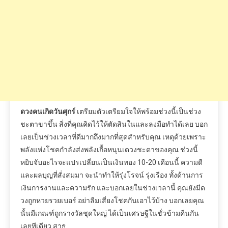
ดวงคนเกิดวันศุกร์
เตรียมตัวเตรียมใจให้พร้อมช่วงนี้เป็นช่วง
ชะตาขาขึ้น สิ่งที่คุณคิดไว้ให้ตัดสินในและลงมือทำได้เลย บอก
เลยเป็นช่วงเวลาที่ดีมากถึงมากที่สุดสำหรับคุณ เหตุด้วยเพราะ
พลังแห่งโชคกำลังส่งพลังเกื้อหนุนเดวงชะตาของคุณ ช่วงนี้
หยิบจับอะไรจะแปรเปลี่ยนเป็นเงินทอง 10-20 เดือนนี้ ความดี
และผลบุญที่สั่งสมมา จะนำทำให้รุ่งโรจน์ รุ่งเรือง ทั้งด้านการ
เงินการงานและความรัก และบอกเลยในช่วงเวลานี้ คุณยังมีด
วงถูกหวยรวยเบอร์ อย่าลืมเสี่ยงโชคกันเอาไว้บ้าง บอกเลยคุณ
นั้นมีเกณฑ์ถูกรางวัลชุดใหญ่ ได้เป็นเศรษฐีในชั่วข้ามคืนกัน
เลยทีเดียว สาธุ