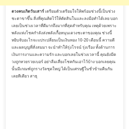
ดวงคนเกิดวันเสาร์
เตรียมตัวเตรียมใจให้พร้อมช่วงนี้เป็นช่วง
ชะตาขาขึ้น สิ่งที่คุณคิดไว้ให้ตัดสินในและลงมือทำได้เลย บอก
เลยเป็นช่วงเวลาที่ดีมากถึงมากที่สุดสำหรับคุณ เหตุด้วยเพราะ
พลังแห่งโชคกำลังส่งพลังเกื้อหนุนเดวงชะตาของคุณ ช่วงนี้
หยิบจับอะไรจะแปรเปลี่ยนเป็นเงินทอง 10-20 เดือนนี้ ความดี
และผลบุญที่สั่งสมมา จะนำทำให้รุ่งโรจน์ รุ่งเรือง ทั้งด้านการ
เงินการงานและความรัก และบอกเลยในช่วงเวลานี้ คุณยังมีด
วงถูกหวยรวยเบอร์ อย่าลืมเสี่ยงโชคกันเอาไว้บ้าง บอกเลยคุณ
นั้นมีเกณฑ์ถูกรางวัลชุดใหญ่ ได้เป็นเศรษฐีในชั่วข้ามคืนกัน
เลยทีเดียว สาธุ