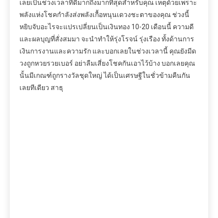
เลยเป็นช่วงเวลาที่ดีมากถึงมากที่สุดสำหรับคุณ เหตุด้วยเพราะ
พลังแห่งโชคกำลังส่งพลังเกื้อหนุนเดวงชะตาของคุณ ช่วงนี้
หยิบจับอะไรจะแปรเปลี่ยนเป็นเงินทอง 10-20 เดือนนี้ ความดี
และผลบุญที่สั่งสมมา จะนำทำให้รุ่งโรจน์ รุ่งเรือง ทั้งด้านการ
เงินการงานและความรัก และบอกเลยในช่วงเวลานี้ คุณยังมีด
วงถูกหวยรวยเบอร์ อย่าลืมเสี่ยงโชคกันเอาไว้บ้าง บอกเลยคุณ
นั้นมีเกณฑ์ถูกรางวัลชุดใหญ่ ได้เป็นเศรษฐีในชั่วข้ามคืนกัน
เลยทีเดียว สาธุ