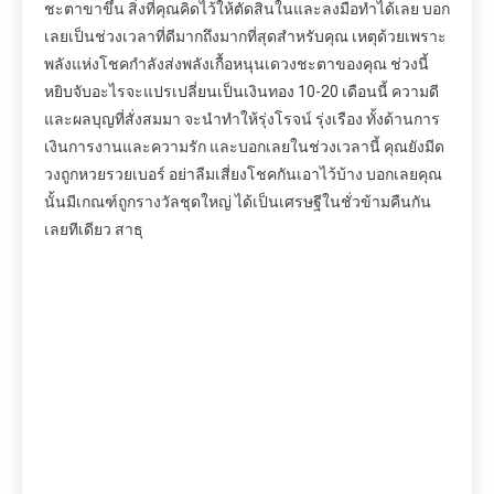
ชะตาขาขึ้น สิ่งที่คุณคิดไว้ให้ตัดสินในและลงมือทำได้เลย บอก
เลยเป็นช่วงเวลาที่ดีมากถึงมากที่สุดสำหรับคุณ เหตุด้วยเพราะ
พลังแห่งโชคกำลังส่งพลังเกื้อหนุนเดวงชะตาของคุณ ช่วงนี้
หยิบจับอะไรจะแปรเปลี่ยนเป็นเงินทอง 10-20 เดือนนี้ ความดี
และผลบุญที่สั่งสมมา จะนำทำให้รุ่งโรจน์ รุ่งเรือง ทั้งด้านการ
เงินการงานและความรัก และบอกเลยในช่วงเวลานี้ คุณยังมีด
วงถูกหวยรวยเบอร์ อย่าลืมเสี่ยงโชคกันเอาไว้บ้าง บอกเลยคุณ
นั้นมีเกณฑ์ถูกรางวัลชุดใหญ่ ได้เป็นเศรษฐีในชั่วข้ามคืนกัน
เลยทีเดียว สาธุ