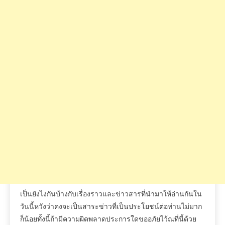
เป็นยังไงกันบ้างกับเรื่องราวและข่าวสารที่นำมาให้อ่านกันใน
วันนี้หวังว่าคงจะเป็นสาระข่าวที่เป็นประโยชน์ต่อท่านไม่มาก
ก็น้อยทั้งนี้ถ้ามีความผิดพลาดประการใดขออภัยไว้ณที่นี้ด้วย
ทางเราจะพยายามปรับปรุงให้ดีขึ้นต่อไปฝากเป็นกำลังใจให้ทีม
งานเราโดยการกดไลค์
และแชร์ถ้าข้อมูลข่าวสารนี้ถูกใจ