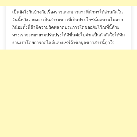
Previous:
ก.ย.-ต.ค.
Next:
5 ก.ย.- 5 ต.ค.