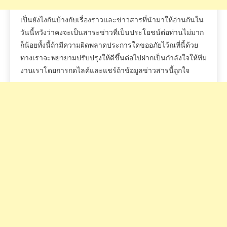
Previous:
เริ่ม 16 ก.ค.
Next:
ส.ค. – ธ.ค.