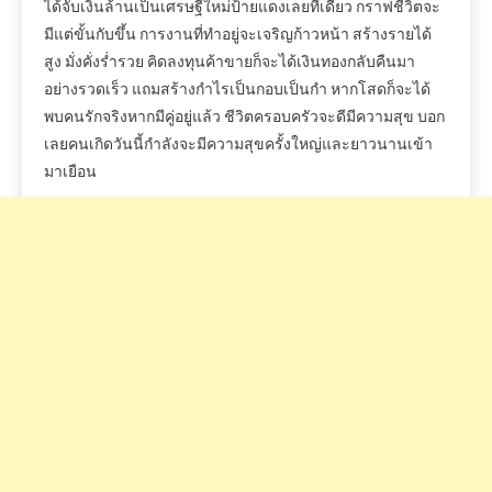
ได้จับเงินล้านเป็นเศรษฐีใหม่ป้ายแดงเลยทีเดียว
กราฟชีวิตจะ
มีแต่ขั้นกับขึ้น
การงานที่ทำอยู่จะเจริญก้าวหน้า
สร้างรายได้
สูง
มั่งคั่งร่ำรวย
คิดลงทุนค้าขายก็จะได้เงินทองกลับคืนมา
อย่างรวดเร็ว
แถมสร้างกำไรเป็นกอบเป็นกำ
หากโสดก็จะได้
พบคนรักจริง
หากมีคู่อยู่แล้ว
ชีวิตครอบครัวจะดีมีความสุข
บอก
เลยคนเกิดวันนี้กำลังจะมีความสุขครั้งใหญ่และยาวนานเข้า
มาเยือน