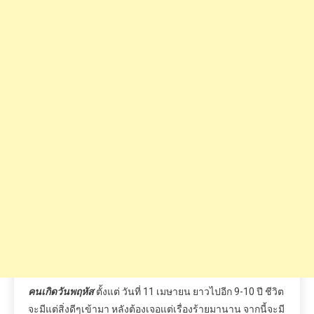
คนเกิดวันพฤหัส
ตั้งแต่
วันที่
11
เมษายน
ยาวไปอีก
9-10
ปี
ชีวิต
จะมีแต่สิ่งดีๆเข้ามา
หลังต้องเจอแต่เรื่องร้ายมานาน
จากนี้จะมี