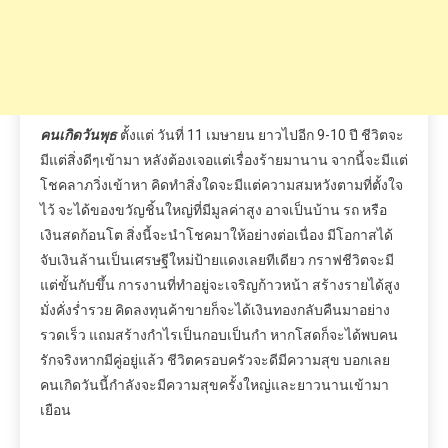
คนเกิดวันพุธ
ตั้งแต่
วันที่
11
เมษายน
ยาวไปอีก
9-10
ปี
ชีวิตจะ
มีแต่สิ่งดีๆเข้ามา
หลังต้องเจอแต่เรื่องร้ายมานาน
จากนี้จะมีแต่
โชคลาภวิ่งเข้าหา
คิดทำสิ่งใดจะมีแต่ความสมหวังตามที่ตั้งใจ
ไว้
จะได้ของขวัญชิ้นใหญ่ที่มีมูลค่าสูง
อาจเป็นบ้าน
รถ
หรือ
เงินสดก้อนโต
สิ่งนี้จะนำโชคมาให้อย่างต่อเนื่อง
มีโอกาสได้
จับเงินล้านเป็นเศรษฐีใหม่ป้ายแดงเลยทีเดียว
กราฟชีวิตจะมี
แต่ขั้นกับขึ้น
การงานที่ทำอยู่จะเจริญก้าวหน้า
สร้างรายได้สูง
มั่งคั่งร่ำรวย
คิดลงทุนค้าขายก็จะได้เงินทองกลับคืนมาอย่าง
รวดเร็ว
แถมสร้างกำไรเป็นกอบเป็นกำ
หากโสดก็จะได้พบคน
รักจริง
หากมีคู่อยู่แล้ว
ชีวิตครอบครัวจะดีมีความสุข
บอกเลย
คนเกิดวันนี้กำลังจะมีความสุขครั้งใหญ่และยาวนานเข้ามา
เยือน